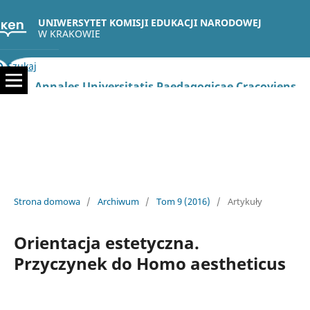
UNIWERSYTET KOMISJI EDUKACJI NARODOWEJ
W KRAKOWIE
Szukaj
Annales Universitatis Paedagogicae Cracoviensis Studia Psychologica
Strona domowa
/
Archiwum
/
Tom 9 (2016)
/
Artykuły
Orientacja estetyczna.
Przyczynek do Homo aestheticus