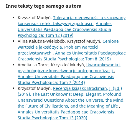
Inne teksty tego samego autora
Krzysztof Mudyń,
Tolerancja niepewności a szacowany
konsensus i efekt fałszywej zgodności
,
Annales
Universitatis Paedagogicae Cracoviensis Studia
Psychologica: Tom 12 (2019)
Alina Kałużna-Wielobób, Krzysztof Mudyń,
Cenione
wartości a jakość życia. Problem wartości
przeciwstawnych
,
Annales Universitatis Paedagogicae
Cracoviensis Studia Psychologica: Tom 8 (2015)
Amelia La Torre, Krzysztof Mudyń,
Uwarunkowania i
psychologiczne konsekwencje antropomorfizacji
,
Annales Universitatis Paedagogicae Cracoviensis
Studia Psychologica: Tom 7 (2014)
Krzysztof Mudyń,
Recenzja książki: Brockman, J. (Ed.)
(2019). The Last Unknowns: Deep, Elegant, Profound
Unanswered Questions About the Universe, the Mind,
the Future of Civilizations, and the Meaning of Life
,
Annales Universitatis Paedagogicae Cracoviensis
Studia Psychologica: Tom 13 (2020)