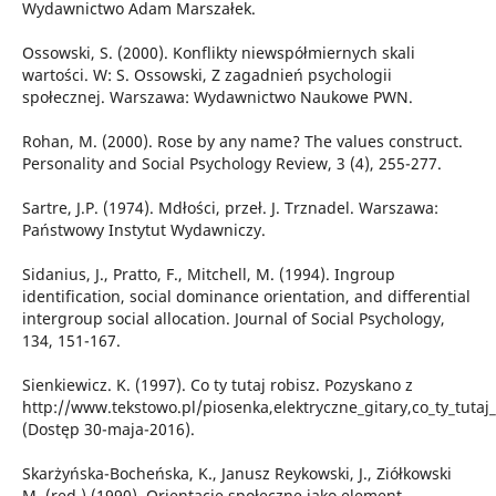
Wydawnictwo Adam Marszałek.
Ossowski, S. (2000). Konflikty niewspółmiernych skali
wartości. W: S. Ossowski, Z zagadnień psychologii
społecznej. Warszawa: Wydawnictwo Naukowe PWN.
Rohan, M. (2000). Rose by any name? The values construct.
Personality and Social Psychology Review, 3 (4), 255-277.
Sartre, J.P. (1974). Mdłości, przeł. J. Trznadel. Warszawa:
Państwowy Instytut Wydawniczy.
Sidanius, J., Pratto, F., Mitchell, M. (1994). Ingroup
identification, social dominance orientation, and differential
intergroup social allocation. Journal of Social Psychology,
134, 151-167.
Sienkiewicz. K. (1997). Co ty tutaj robisz. Pozyskano z
http://www.tekstowo.pl/piosenka,elektryczne_gitary,co_ty_tutaj
(Dostęp 30-maja-2016).
Skarżyńska-Bocheńska, K., Janusz Reykowski, J., Ziółkowski
M. (red.) (1990). Orientacje społeczne jako element