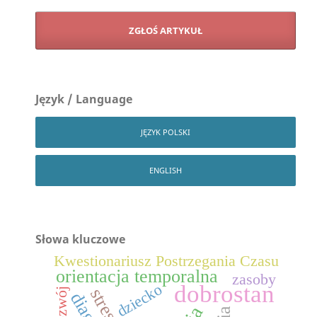
ZGŁOŚ ARTYKUŁ
Język / Language
JĘZYK POLSKI
ENGLISH
Słowa kluczowe
Kwestionariusz Postrzegania Czasu
orientacja temporalna
zasoby
dobrostan
dziecko
stres
rozwój