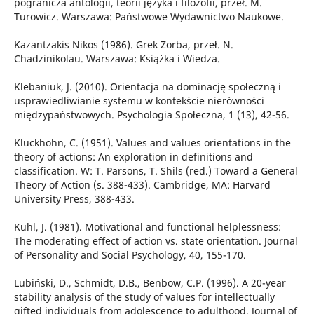
pogranicza antologii, teorii języka i filozofii, przeł. M.
Turowicz. Warszawa: Państwowe Wydawnictwo Naukowe.
Kazantzakis Nikos (1986). Grek Zorba, przeł. N.
Chadzinikolau. Warszawa: Książka i Wiedza.
Klebaniuk, J. (2010). Orientacja na dominację społeczną i
usprawiedliwianie systemu w kontekście nierówności
międzypaństwowych. Psychologia Społeczna, 1 (13), 42-56.
Kluckhohn, C. (1951). Values and values orientations in the
theory of actions: An exploration in definitions and
classification. W: T. Parsons, T. Shils (red.) Toward a General
Theory of Action (s. 388-433). Cambridge, MA: Harvard
University Press, 388-433.
Kuhl, J. (1981). Motivational and functional helplessness:
The moderating effect of action vs. state orientation. Journal
of Personality and Social Psychology, 40, 155-170.
Lubiński, D., Schmidt, D.B., Benbow, C.P. (1996). A 20-year
stability analysis of the study of values for intellectually
gifted individuals from adolescence to adulthood. Journal of