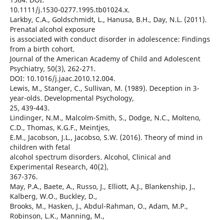
10.1111/j.1530-0277.1995.tb01024.x.
Larkby, C.A., Goldschmidt, L., Hanusa, B.H., Day, N.L. (2011).
Prenatal alcohol exposure
is associated with conduct disorder in adolescence: Findings
from a birth cohort.
Journal of the American Academy of Child and Adolescent
Psychiatry, 50(3), 262-271.
DOI: 10.1016/j.jaac.2010.12.004.
Lewis, M., Stanger, C., Sullivan, M. (1989). Deception in 3-
year-olds. Developmental Psychology,
25, 439-443.
Lindinger, N.M., Malcolm-Smith, S., Dodge, N.C., Molteno,
C.D., Thomas, K.G.F., Meintjes,
E.M., Jacobson, J.L., Jacobso, S.W. (2016). Theory of mind in
children with fetal
alcohol spectrum disorders. Alcohol, Clinical and
Experimental Research, 40(2),
367-376.
May, P.A., Baete, A., Russo, J., Elliott, A.J., Blankenship, J.,
Kalberg, W.O., Buckley, D.,
Brooks, M., Hasken, J., Abdul-Rahman, O., Adam, M.P.,
Robinson, L.K., Manning, M.,