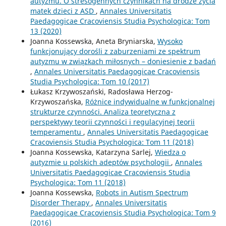
autyzmu. O stresogennych czynnikach na drodze życia
matek dzieci z ASD
,
Annales Universitatis
Paedagogicae Cracoviensis Studia Psychologica: Tom
13 (2020)
Joanna Kossewska, Aneta Bryniarska,
Wysoko
funkcjonujący dorośli z zaburzeniami ze spektrum
autyzmu w związkach miłosnych – doniesienie z badań
,
Annales Universitatis Paedagogicae Cracoviensis
Studia Psychologica: Tom 10 (2017)
Łukasz Krzywoszański, Radosława Herzog-
Krzywoszańska,
Różnice indywidualne w funkcjonalnej
strukturze czynności. Analiza teoretyczna z
perspektywy teorii czynności i regulacyjnej teorii
temperamentu
,
Annales Universitatis Paedagogicae
Cracoviensis Studia Psychologica: Tom 11 (2018)
Joanna Kossewska, Katarzyna Sarlej,
Wiedza o
autyzmie u polskich adeptów psychologii
,
Annales
Universitatis Paedagogicae Cracoviensis Studia
Psychologica: Tom 11 (2018)
Joanna Kossewska,
Robots in Autism Spectrum
Disorder Therapy
,
Annales Universitatis
Paedagogicae Cracoviensis Studia Psychologica: Tom 9
(2016)