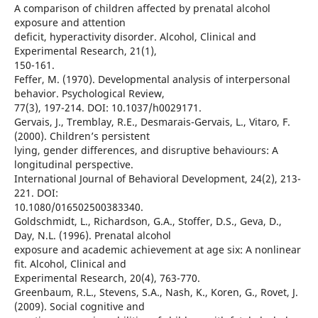
A comparison of children affected by prenatal alcohol
exposure and attention
deficit, hyperactivity disorder. Alcohol, Clinical and
Experimental Research, 21(1),
150-161.
Feffer, M. (1970). Developmental analysis of interpersonal
behavior. Psychological Review,
77(3), 197-214. DOI: 10.1037/h0029171.
Gervais, J., Tremblay, R.E., Desmarais-Gervais, L., Vitaro, F.
(2000). Children’s persistent
lying, gender differences, and disruptive behaviours: A
longitudinal perspective.
International Journal of Behavioral Development, 24(2), 213-
221. DOI:
10.1080/016502500383340.
Goldschmidt, L., Richardson, G.A., Stoffer, D.S., Geva, D.,
Day, N.L. (1996). Prenatal alcohol
exposure and academic achievement at age six: A nonlinear
fit. Alcohol, Clinical and
Experimental Research, 20(4), 763-770.
Greenbaum, R.L., Stevens, S.A., Nash, K., Koren, G., Rovet, J.
(2009). Social cognitive and