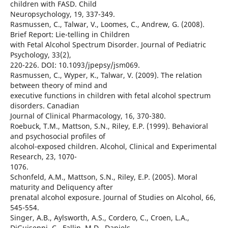
children with FASD. Child
Neuropsychology, 19, 337-349.
Rasmussen, C., Talwar, V., Loomes, C., Andrew, G. (2008).
Brief Report: Lie-telling in Children
with Fetal Alcohol Spectrum Disorder. Journal of Pediatric
Psychology, 33(2),
220-226. DOI: 10.1093/jpepsy/jsm069.
Rasmussen, C., Wyper, K., Talwar, V. (2009). The relation
between theory of mind and
executive functions in children with fetal alcohol spectrum
disorders. Canadian
Journal of Clinical Pharmacology, 16, 370-380.
Roebuck, T.M., Mattson, S.N., Riley, E.P. (1999). Behavioral
and psychosocial profiles of
alcohol-exposed children. Alcohol, Clinical and Experimental
Research, 23, 1070-
1076.
Schonfeld, A.M., Mattson, S.N., Riley, E.P. (2005). Moral
maturity and Deliquency after
prenatal alcohol exposure. Journal of Studies on Alcohol, 66,
545-554.
Singer, A.B., Aylsworth, A.S., Cordero, C., Croen, L.A.,
DiGuiseppi, C., Fallin, M.D., Daniels,