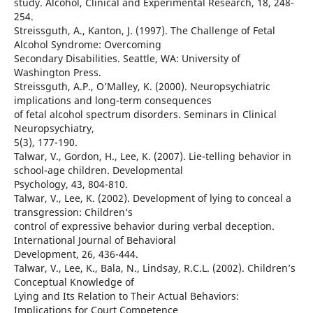
study. Alcohol, Clinical and Experimental Research, 18, 248-
254.
Streissguth, A., Kanton, J. (1997). The Challenge of Fetal
Alcohol Syndrome: Overcoming
Secondary Disabilities. Seattle, WA: University of
Washington Press.
Streissguth, A.P., O’Malley, K. (2000). Neuropsychiatric
implications and long-term consequences
of fetal alcohol spectrum disorders. Seminars in Clinical
Neuropsychiatry,
5(3), 177-190.
Talwar, V., Gordon, H., Lee, K. (2007). Lie-telling behavior in
school-age children. Developmental
Psychology, 43, 804-810.
Talwar, V., Lee, K. (2002). Development of lying to conceal a
transgression: Children’s
control of expressive behavior during verbal deception.
International Journal of Behavioral
Development, 26, 436-444.
Talwar, V., Lee, K., Bala, N., Lindsay, R.C.L. (2002). Children’s
Conceptual Knowledge of
Lying and Its Relation to Their Actual Behaviors:
Implications for Court Competence