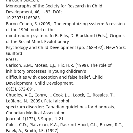
Monographs of the Society for Research in Child
Development, 46, 1-82. DOI:
10.2307/1165983.
Baron-Cohen, S. (2005). The empathizing system: A revision
of the 1994 model of the
mindreading system. In B. Ellis, D. Bjorklund (Eds.), Origins
of the Social Mind: Evolutionary
Psychology and Child Development (pp. 468-492). New York:
Guilford
Press.
Carlson, S.M., Moses, L.J., Hix, H.R. (1998). The role of
inhibitory processes in young children’s
difficulties with deception and false belief. Child
Development. Child Development,
69(3), 672-691.
Chudley, A.E., Conry, J., Cook, J.L., Loock, C., Rosales, T.,
LeBlanc, N. (2005). Fetal alcohol
spectrum disorder: Canadian guidelines for diagnosis.
Canadian Medical Association
Journal. 1(172), 5 Suppl, 1-21.
Coles, C.D., Platzman, K.A., Raskind-Hood, C.L., Brown, R.T.,
Falek, A., Smith, I.E. (1997).