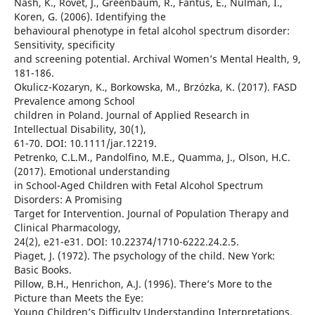
Nash, K., Rovet, J., Greenbaum, R., Fantus, E., Nulman, I.,
Koren, G. (2006). Identifying the
behavioural phenotype in fetal alcohol spectrum disorder:
Sensitivity, specificity
and screening potential. Archival Women’s Mental Health, 9,
181-186.
Okulicz-Kozaryn, K., Borkowska, M., Brzózka, K. (2017). FASD
Prevalence among School
children in Poland. Journal of Applied Research in
Intellectual Disability, 30(1),
61-70. DOI: 10.1111/jar.12219.
Petrenko, C.L.M., Pandolfino, M.E., Quamma, J., Olson, H.C.
(2017). Emotional understanding
in School-Aged Children with Fetal Alcohol Spectrum
Disorders: A Promising
Target for Intervention. Journal of Population Therapy and
Clinical Pharmacology,
24(2), e21-e31. DOI: 10.22374/1710-6222.24.2.5.
Piaget, J. (1972). The psychology of the child. New York:
Basic Books.
Pillow, B.H., Henrichon, A.J. (1996). There’s More to the
Picture than Meets the Eye:
Young Children’s Difficulty Understanding Interpretations.