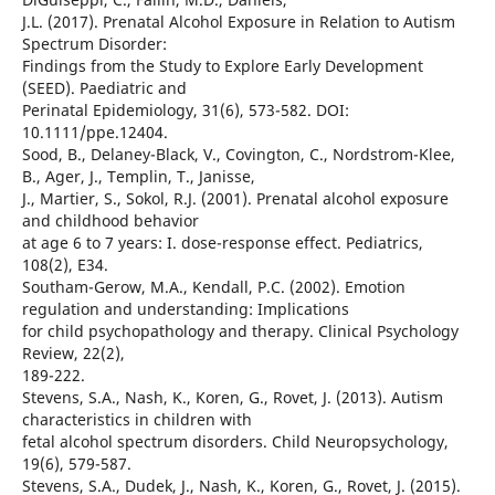
J.L. (2017). Prenatal Alcohol Exposure in Relation to Autism
Spectrum Disorder:
Findings from the Study to Explore Early Development
(SEED). Paediatric and
Perinatal Epidemiology, 31(6), 573-582. DOI:
10.1111/ppe.12404.
Sood, B., Delaney-Black, V., Covington, C., Nordstrom-Klee,
B., Ager, J., Templin, T., Janisse,
J., Martier, S., Sokol, R.J. (2001). Prenatal alcohol exposure
and childhood behavior
at age 6 to 7 years: I. dose-response effect. Pediatrics,
108(2), E34.
Southam-Gerow, M.A., Kendall, P.C. (2002). Emotion
regulation and understanding: Implications
for child psychopathology and therapy. Clinical Psychology
Review, 22(2),
189-222.
Stevens, S.A., Nash, K., Koren, G., Rovet, J. (2013). Autism
characteristics in children with
fetal alcohol spectrum disorders. Child Neuropsychology,
19(6), 579-587.
Stevens, S.A., Dudek, J., Nash, K., Koren, G., Rovet, J. (2015).