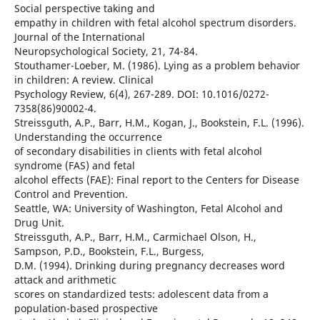
Social perspective taking and
empathy in children with fetal alcohol spectrum disorders.
Journal of the International
Neuropsychological Society, 21, 74-84.
Stouthamer-Loeber, M. (1986). Lying as a problem behavior
in children: A review. Clinical
Psychology Review, 6(4), 267-289. DOI: 10.1016/0272-
7358(86)90002-4.
Streissguth, A.P., Barr, H.M., Kogan, J., Bookstein, F.L. (1996).
Understanding the occurrence
of secondary disabilities in clients with fetal alcohol
syndrome (FAS) and fetal
alcohol effects (FAE): Final report to the Centers for Disease
Control and Prevention.
Seattle, WA: University of Washington, Fetal Alcohol and
Drug Unit.
Streissguth, A.P., Barr, H.M., Carmichael Olson, H.,
Sampson, P.D., Bookstein, F.L., Burgess,
D.M. (1994). Drinking during pregnancy decreases word
attack and arithmetic
scores on standardized tests: adolescent data from a
population-based prospective