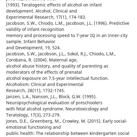
(1993). Teratogenic effects of alcohol on infant
development. Alcohol, Clinical and
Experimental Research, 17(1), 174-183.
Jacobson, S.W., Chiodo, L.M., Jacobson, J.L. (1996). Predictive
validity of infant recognition
memory and processing speed to 7-year IQ in an inner-city
sample. Infant Behavior
and Development, 19, 524.
Jacobson, S.W., Jacobson, J.L., Sokol, R.J., Chiodo, L.M.,
Corobana, R. (2004). Maternal age,
alcohol abuse history, and quality of parenting as
moderators of the effects of prenatal
alcohol exposure on 7.5-year intellectual function.
Alcoholism: Clinical and Experimental
Research, 28(11), 1732-1745.
Janzen, L.A., Nanson, J.L., Block, G.W. (1995).
Neuropsychological evaluation of preschoolers
with fetal alcohol syndrome. Neurotoxicology and
Teratology, 17(3), 273-279.
Jones, D.E., Greenberg, M., Crowley, M. (2015). Early social-
emotional functioning and
public health: The relationship between kindergarten social