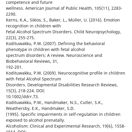
competence and future
wellness. American Journal of Public Health, 105(11), 2283-
2290.
Kerns, K.A., Siklos, S., Baker, L., Müller, U. (2016). Emotion
recognition in children with
Fetal Alcohol Spectrum Disorders. Child Neuropsychology,
22(3), 255-275.
Kodituwakku, P.W. (2007). Defining the behavioral
phenotype in children with fetal alcohol
spectrum disorders: A review. Neuroscience and
Biobehavioral Reviews, 31,
192-201.
Kodituwakku, P.W. (2009). Neurocognitive profile in children
with Fetal Alcohol Spectrum
Disorders. Developmental Disabilities Research Reviews,
15(3), 218-224. DOI:
10.1002/ddrr.73.
Kodituwakku, P.W., Handmaker, N.S., Cutler, S.K.,
Weathersby, E.K., Handmaker, S.D.
(1995). Specific impairments in self-regulation in children
exposed to alcohol prenatally.
Alcoholism: Clinical and Experimental Research, 19(6), 1558-
1564. DOI: