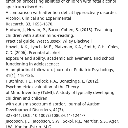
emotion processing abilities of children with fetal alcohol
spectrum disorders:
A comparison with attention deficit hyperactivity disorder.
Alcohol, Clinical and Experimental
Research, 33, 1656-1670.
Hadwin, J., Howlin, P., Baron-Cohen, S. (2015). Teaching
children with autism mind-reading.
Practical guide. West Sussex: Wiley Blackwell
Howell, K.K., Lynch, M.E., Platzman, K.A., Smith, G.H., Coles,
C.D. (2006). Prenatal alcohol
exposure and ability, academic achievement, and school
functioning in adolescence:
A longitudinal follow-up. Journal of Pediatric Psychology,
31(1), 116-126.
Hutchins, T.L., Prelock, P.A., Bonazinga, L. (2012).
Psychometric evaluation of the Theory
of Mind Inventory (ToMI): A study of typically developing
children and children
with autism spectrum disorder. Journal of Autism
Development Disorders, 42(3),
327-341. DOI: 10.1007/s10803-011-1244-7.
Jacobson, J.L., Jacobson, S.W., Sokol, R.J., Martier, S.S., Ager,
J.W., Kaplan-Estrin, M.G.