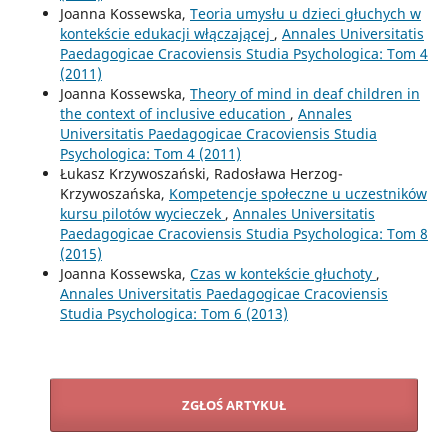
Joanna Kossewska,
Teoria umysłu u dzieci głuchych w
kontekście edukacji włączającej
,
Annales Universitatis
Paedagogicae Cracoviensis Studia Psychologica: Tom 4
(2011)
Joanna Kossewska,
Theory of mind in deaf children in
the context of inclusive education
,
Annales
Universitatis Paedagogicae Cracoviensis Studia
Psychologica: Tom 4 (2011)
Łukasz Krzywoszański, Radosława Herzog-
Krzywoszańska,
Kompetencje społeczne u uczestników
kursu pilotów wycieczek
,
Annales Universitatis
Paedagogicae Cracoviensis Studia Psychologica: Tom 8
(2015)
Joanna Kossewska,
Czas w kontekście głuchoty
,
Annales Universitatis Paedagogicae Cracoviensis
Studia Psychologica: Tom 6 (2013)
ZGŁOŚ ARTYKUŁ