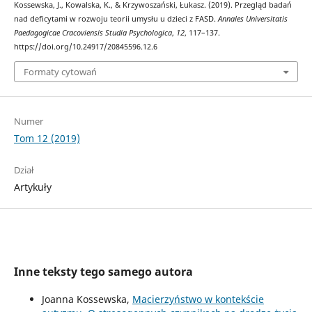
Kossewska, J., Kowalska, K., & Krzywoszański, Łukasz. (2019). Przegląd badań
nad deficytami w rozwoju teorii umysłu u dzieci z FASD.
Annales Universitatis
Paedagogicae Cracoviensis Studia Psychologica
,
12
, 117–137.
https://doi.org/10.24917/20845596.12.6
Formaty cytowań
Numer
Tom 12 (2019)
Dział
Artykuły
Inne teksty tego samego autora
Joanna Kossewska,
Macierzyństwo w kontekście