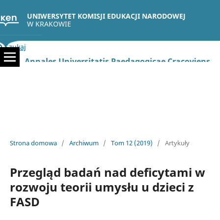
UNIWERSYTET KOMISJI EDUKACJI NARODOWEJ
W KRAKOWIE
Szukaj
Annales Universitatis Paedagogicae Cracoviensis Studia Psychologica
Strona domowa
/
Archiwum
/
Tom 12 (2019)
/
Artykuły
Przegląd badań nad deficytami w
rozwoju teorii umysłu u dzieci z
FASD