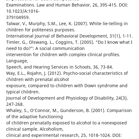
Examinations. Law and Human Behavior, 26, 395-415. DOI:
10.1023/A:1016-
379104959.
Talwar, V., Murphy, S.M., Lee, K. (2007). White lie-telling in
children for politeness purposes.
International Journal of Behavioral Development, 31(1), 1-11.
Timler, G., Olswang, L., Coggins, T. (2005). “Do I know what I
need to do?”: A social communication
intervention for children with complex clinical profiles.
Language,
Speech, and Hearing Services in Schools, 36, 73-84.
Way, E.L., Rojahn, J. (2012). Psycho-social characteristics of
children with prenatal alcohol
exposure, compared to children with Down syndrome and
typical children.
Journal of Development and Physiology of Disability, 24(3),
247-268.
Whaley, S., O’Connor, M., Gunderson, B. (2001). Comparison
of the adaptive functioning
of children prenatally exposed to alcohol to a nonexposed
clinical sample. Alcoholism,
clinical and experimental research, 25, 1018-1024. DOI: