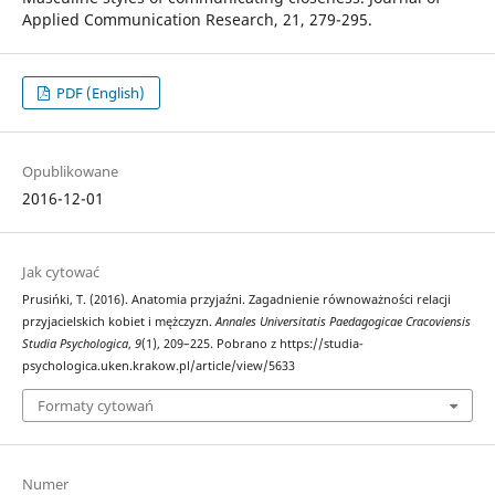
Applied Communication Research, 21, 279-295.
PDF (English)
Opublikowane
2016-12-01
Jak cytować
Prusińki, T. (2016). Anatomia przyjaźni. Zagadnienie równoważności relacji
przyjacielskich kobiet i mężczyzn.
Annales Universitatis Paedagogicae Cracoviensis
Studia Psychologica
,
9
(1), 209–225. Pobrano z https://studia-
psychologica.uken.krakow.pl/article/view/5633
Formaty cytowań
Numer