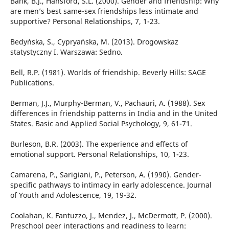
Bank, B.J., Hansford, S.L. (2000). Gender and friendship: Why
are men’s best same-sex friendships less intimate and
supportive? Personal Relationships, 7, 1-23.
Bedyńska, S., Cypryańska, M. (2013). Drogowskaz
statystyczny I. Warszawa: Sedno.
Bell, R.P. (1981). Worlds of friendship. Beverly Hills: SAGE
Publications.
Berman, J.J., Murphy-Berman, V., Pachauri, A. (1988). Sex
differences in friendship patterns in India and in the United
States. Basic and Applied Social Psychology, 9, 61-71.
Burleson, B.R. (2003). The experience and effects of
emotional support. Personal Relationships, 10, 1-23.
Camarena, P., Sarigiani, P., Peterson, A. (1990). Gender-
specific pathways to intimacy in early adolescence. Journal
of Youth and Adolescence, 19, 19-32.
Coolahan, K. Fantuzzo, J., Mendez, J., McDermott, P. (2000).
Preschool peer interactions and readiness to learn: