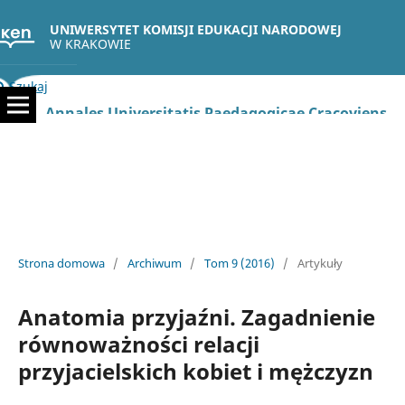
UNIWERSYTET KOMISJI EDUKACJI NARODOWEJ
W KRAKOWIE
Szukaj
Annales Universitatis Paedagogicae Cracoviensis Studia Psychologica
Strona domowa
/
Archiwum
/
Tom 9 (2016)
/
Artykuły
Anatomia przyjaźni. Zagadnienie
równoważności relacji
przyjacielskich kobiet i mężczyzn