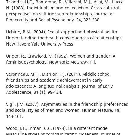
Triandis, H.C., Bontempo, R., Villareal, M.J., Asai, M., Lucca,
N. (1988). Individualism and collectivism: Cross-cultural
perspectives on self-ingroup relationships. Journal of
Personality and Social Psychology, 54, 323-338.
Uchino, B.N. (2004). Social support and physical health:
Understanding the health consequences of relationships.
New Haven: Yale University Press.
Unger, R., Crawford, M. (1992). Women and gender: A
feminist psychology. New York: McGraw-Hill.
Veronneau, M.H., Dishion, T.J. (2011). Middle school
friendships and academic achievement in early
adolescence: A longitudinal analysis. Journal of Early
Adolescence, 31 (1), 99-124.
Vigil, J.M. (2007). Asymmetries in the friendship preferences
and social styles of men and women. Human Nature, 18,
143-161.
Wood, J.T., Inman, C.C. (1993). In a different mode:
Masculine styles of communicating closeness. Journal of