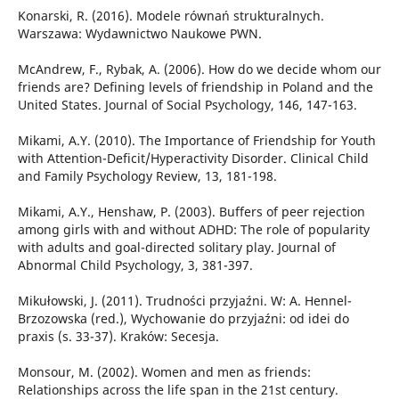
Konarski, R. (2016). Modele równań strukturalnych.
Warszawa: Wydawnictwo Naukowe PWN.
McAndrew, F., Rybak, A. (2006). How do we decide whom our
friends are? Defining levels of friendship in Poland and the
United States. Journal of Social Psychology, 146, 147-163.
Mikami, A.Y. (2010). The Importance of Friendship for Youth
with Attention-Deficit/Hyperactivity Disorder. Clinical Child
and Family Psychology Review, 13, 181-198.
Mikami, A.Y., Henshaw, P. (2003). Buffers of peer rejection
among girls with and without ADHD: The role of popularity
with adults and goal-directed solitary play. Journal of
Abnormal Child Psychology, 3, 381-397.
Mikułowski, J. (2011). Trudności przyjaźni. W: A. Hennel-
Brzozowska (red.), Wychowanie do przyjaźni: od idei do
praxis (s. 33-37). Kraków: Secesja.
Monsour, M. (2002). Women and men as friends:
Relationships across the life span in the 21st century.