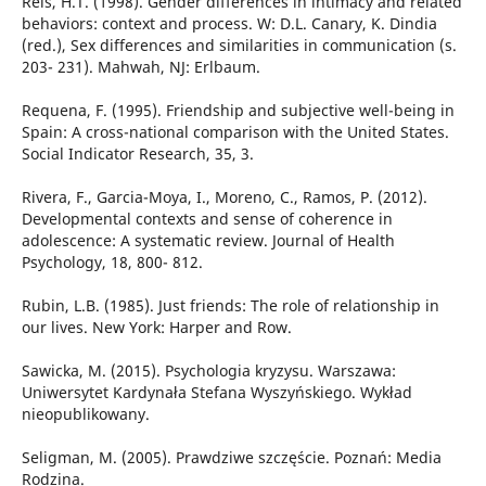
Reis, H.T. (1998). Gender differences in intimacy and related
behaviors: context and process. W: D.L. Canary, K. Dindia
(red.), Sex differences and similarities in communication (s.
203- 231). Mahwah, NJ: Erlbaum.
Requena, F. (1995). Friendship and subjective well-being in
Spain: A cross-national comparison with the United States.
Social Indicator Research, 35, 3.
Rivera, F., Garcia-Moya, I., Moreno, C., Ramos, P. (2012).
Developmental contexts and sense of coherence in
adolescence: A systematic review. Journal of Health
Psychology, 18, 800- 812.
Rubin, L.B. (1985). Just friends: The role of relationship in
our lives. New York: Harper and Row.
Sawicka, M. (2015). Psychologia kryzysu. Warszawa:
Uniwersytet Kardynała Stefana Wyszyńskiego. Wykład
nieopublikowany.
Seligman, M. (2005). Prawdziwe szczęście. Poznań: Media
Rodzina.