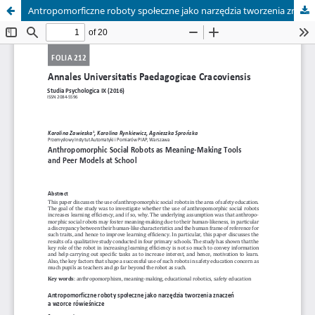
Antropomorficzne roboty społeczne jako narzędzia tworzenia znaczeń a wzorce rówieśnicze